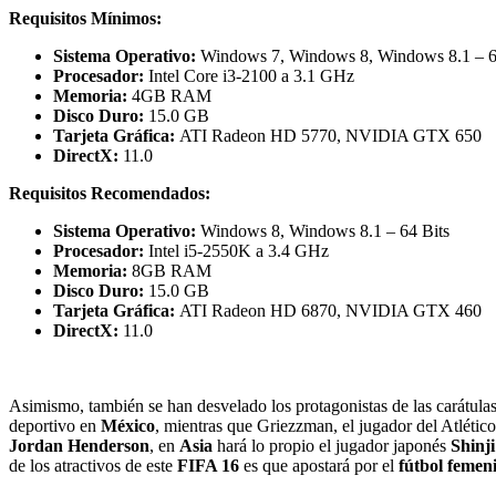
Requisitos Mínimos:
Sistema Operativo:
Windows 7, Windows 8, Windows 8.1 – 6
Procesador:
Intel Core i3-2100 a 3.1 GHz
Memoria:
4GB RAM
Disco Duro:
15.0 GB
Tarjeta Gráfica:
ATI Radeon HD 5770, NVIDIA GTX 650
DirectX:
11.0
Requisitos Recomendados:
Sistema Operativo:
Windows 8, Windows 8.1 – 64 Bits
Procesador:
Intel i5-2550K a 3.4 GHz
Memoria:
8GB RAM
Disco Duro:
15.0 GB
Tarjeta Gráfica:
ATI Radeon HD 6870, NVIDIA GTX 460
DirectX:
11.0
Asimismo, también se han desvelado los protagonistas de las carátula
deportivo en
México
, mientras que Griezzman, el jugador del Atlético
Jordan Henderson
, en
Asia
hará lo propio el jugador japonés
Shinj
de los atractivos de este
FIFA 16
es que apostará por el
fútbol femen