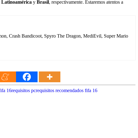
e
Latinoamérica
y
Brasil
, respectivamente. Estaremos atentos a
igimon, Crash Bandicoot, Spyro The Dragon, MediEvil, Super Mario
ifa 16
requisitos pc
requisitos recomendados fifa 16