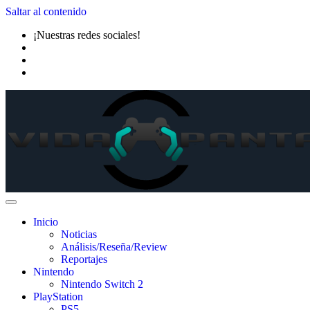
Saltar al contenido
¡Nuestras redes sociales!
Inicio
Noticias
Análisis/Reseña/Review
Reportajes
Nintendo
Nintendo Switch 2
PlayStation
PS5