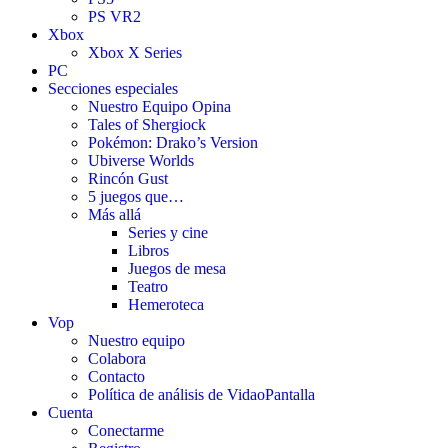
PS VR2
Xbox
Xbox X Series
PC
Secciones especiales
Nuestro Equipo Opina
Tales of Shergiock
Pokémon: Drako’s Version
Ubiverse Worlds
Rincón Gust
5 juegos que…
Más allá
Series y cine
Libros
Juegos de mesa
Teatro
Hemeroteca
Vop
Nuestro equipo
Colabora
Contacto
Política de análisis de VidaoPantalla
Cuenta
Conectarme