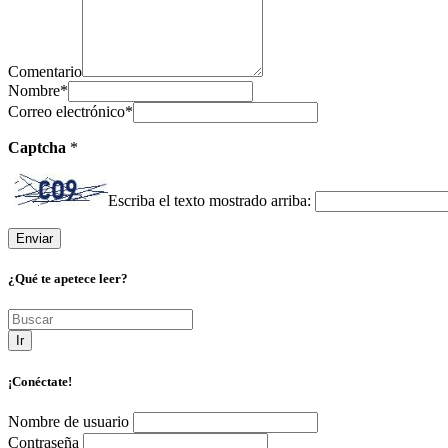
Comentario
Nombre
*
Correo electrónico
*
Captcha
*
Escriba el texto mostrado arriba:
¿Qué te apetece leer?
Ir
¡Conéctate!
Nombre de usuario
Contraseña