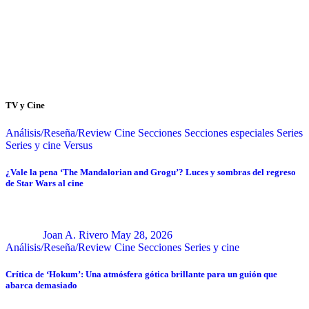
TV y Cine
Análisis/Reseña/Review
Cine
Secciones
Secciones especiales
Series
Series y cine
Versus
¿Vale la pena ‘The Mandalorian and Grogu’? Luces y sombras del regreso
de Star Wars al cine
Joan A. Rivero
May 28, 2026
Análisis/Reseña/Review
Cine
Secciones
Series y cine
Crítica de ‘Hokum’: Una atmósfera gótica brillante para un guión que
abarca demasiado