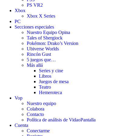
PS VR2
Xbox
Xbox X Series
PC
Secciones especiales
Nuestro Equipo Opina
Tales of Shergiock
Pokémon: Drako’s Version
Ubiverse Worlds
Rincón Gust
5 juegos que…
Más allá
Series y cine
Libros
Juegos de mesa
Teatro
Hemeroteca
Vop
Nuestro equipo
Colabora
Contacto
Política de análisis de VidaoPantalla
Cuenta
Conectarme