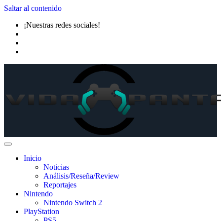
Saltar al contenido
¡Nuestras redes sociales!
Inicio
Noticias
Análisis/Reseña/Review
Reportajes
Nintendo
Nintendo Switch 2
PlayStation
PS5