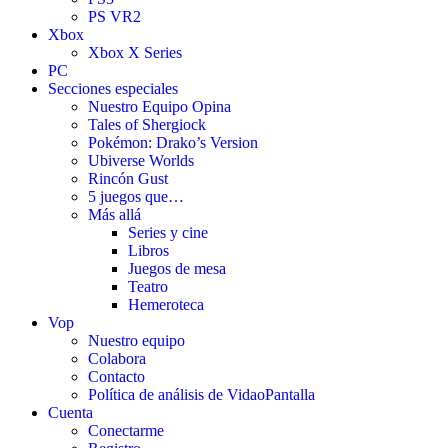
PS VR2
Xbox
Xbox X Series
PC
Secciones especiales
Nuestro Equipo Opina
Tales of Shergiock
Pokémon: Drako’s Version
Ubiverse Worlds
Rincón Gust
5 juegos que…
Más allá
Series y cine
Libros
Juegos de mesa
Teatro
Hemeroteca
Vop
Nuestro equipo
Colabora
Contacto
Política de análisis de VidaoPantalla
Cuenta
Conectarme