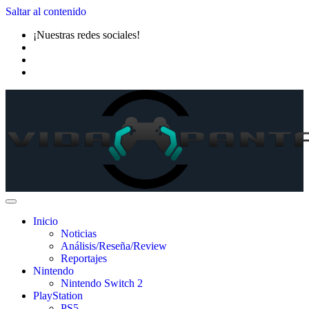
Saltar al contenido
¡Nuestras redes sociales!
Inicio
Noticias
Análisis/Reseña/Review
Reportajes
Nintendo
Nintendo Switch 2
PlayStation
PS5