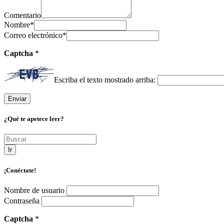
Comentario
Nombre
*
Correo electrónico
*
Captcha
*
Escriba el texto mostrado arriba:
¿Qué te apetece leer?
Ir
¡Conéctate!
Nombre de usuario
Contraseña
Captcha
*