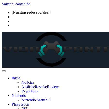
Saltar al contenido
¡Nuestras redes sociales!
Inicio
Noticias
Análisis/Reseña/Review
Reportajes
Nintendo
Nintendo Switch 2
PlayStation
PS5