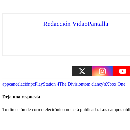
Redacción VidaoPantalla
app
cancelación
pc
PlayStation 4
The Division
tom clancy's
Xbox One
Deja una respuesta
Tu dirección de correo electrónico no será publicada.
Los campos obli