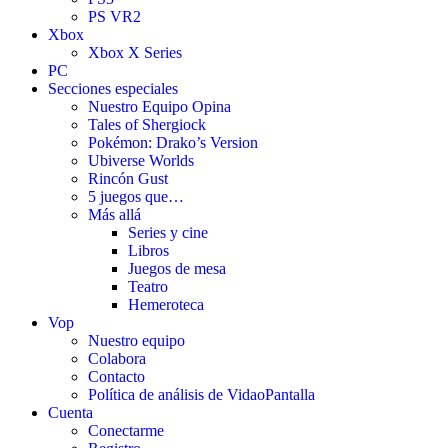
PS VR2
Xbox
Xbox X Series
PC
Secciones especiales
Nuestro Equipo Opina
Tales of Shergiock
Pokémon: Drako’s Version
Ubiverse Worlds
Rincón Gust
5 juegos que…
Más allá
Series y cine
Libros
Juegos de mesa
Teatro
Hemeroteca
Vop
Nuestro equipo
Colabora
Contacto
Política de análisis de VidaoPantalla
Cuenta
Conectarme