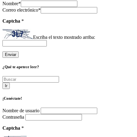
Nombre
*
Correo electrónico
*
Captcha
*
Escriba el texto mostrado arriba:
¿Qué te apetece leer?
Ir
¡Conéctate!
Nombre de usuario
Contraseña
Captcha
*