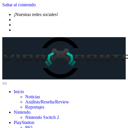
Saltar al contenido
¡Nuestras redes sociales!
Inicio
Noticias
Análisis/Reseña/Review
Reportajes
Nintendo
Nintendo Switch 2
PlayStation
PS5