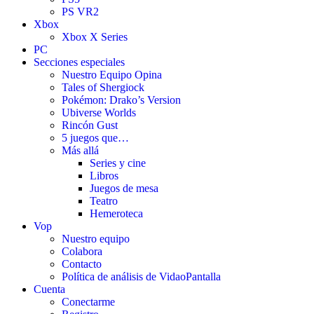
PS VR2
Xbox
Xbox X Series
PC
Secciones especiales
Nuestro Equipo Opina
Tales of Shergiock
Pokémon: Drako’s Version
Ubiverse Worlds
Rincón Gust
5 juegos que…
Más allá
Series y cine
Libros
Juegos de mesa
Teatro
Hemeroteca
Vop
Nuestro equipo
Colabora
Contacto
Política de análisis de VidaoPantalla
Cuenta
Conectarme