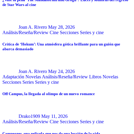
de Star Wars al cine
Joan A. Rivero
May 28, 2026
Análisis/Reseña/Review
Cine
Secciones
Series y cine
Crítica de ‘Hokum’: Una atmósfera gótica brillante para un guión que
abarca demasiado
Joan A. Rivero
May 24, 2026
Adaptación Novelas
Análisis/Reseña/Review
Libros
Novelas
Secciones
Series
Series y cine
Off Campus, la llegada al olimpo de un nuevo romance
Drako1909
May 11, 2026
Análisis/Reseña/Review
Cine
Secciones
Series y cine
Campeones, una película que nos da una lección de la vida