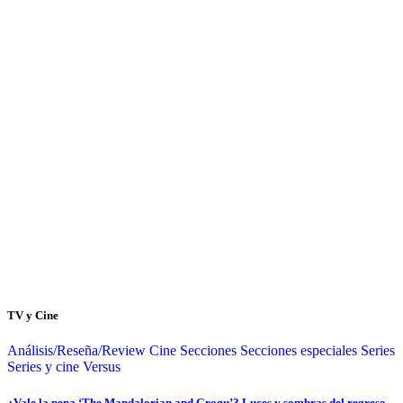
TV y Cine
Análisis/Reseña/Review
Cine
Secciones
Secciones especiales
Series
Series y cine
Versus
¿Vale la pena ‘The Mandalorian and Grogu’? Luces y sombras del regreso