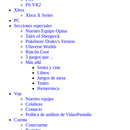
PS VR2
Xbox
Xbox X Series
PC
Secciones especiales
Nuestro Equipo Opina
Tales of Shergiock
Pokémon: Drako’s Version
Ubiverse Worlds
Rincón Gust
5 juegos que…
Más allá
Series y cine
Libros
Juegos de mesa
Teatro
Hemeroteca
Vop
Nuestro equipo
Colabora
Contacto
Política de análisis de VidaoPantalla
Cuenta
Conectarme