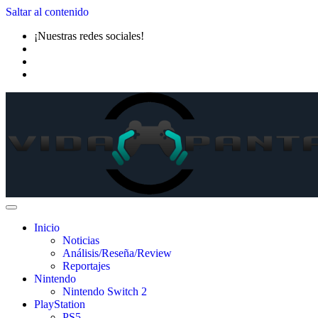
Saltar al contenido
¡Nuestras redes sociales!
Inicio
Noticias
Análisis/Reseña/Review
Reportajes
Nintendo
Nintendo Switch 2
PlayStation
PS5