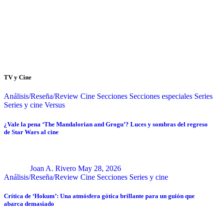
TV y Cine
Análisis/Reseña/Review
Cine
Secciones
Secciones especiales
Series
Series y cine
Versus
¿Vale la pena ‘The Mandalorian and Grogu’? Luces y sombras del regreso
de Star Wars al cine
Joan A. Rivero
May 28, 2026
Análisis/Reseña/Review
Cine
Secciones
Series y cine
Crítica de ‘Hokum’: Una atmósfera gótica brillante para un guión que
abarca demasiado