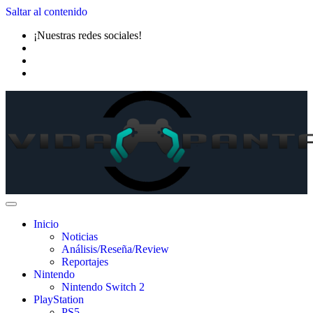
Saltar al contenido
¡Nuestras redes sociales!
Inicio
Noticias
Análisis/Reseña/Review
Reportajes
Nintendo
Nintendo Switch 2
PlayStation
PS5