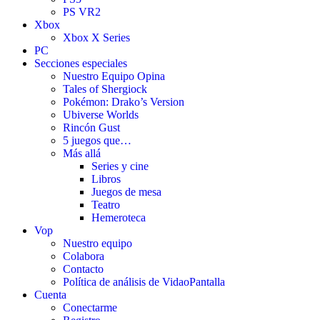
PS VR2
Xbox
Xbox X Series
PC
Secciones especiales
Nuestro Equipo Opina
Tales of Shergiock
Pokémon: Drako’s Version
Ubiverse Worlds
Rincón Gust
5 juegos que…
Más allá
Series y cine
Libros
Juegos de mesa
Teatro
Hemeroteca
Vop
Nuestro equipo
Colabora
Contacto
Política de análisis de VidaoPantalla
Cuenta
Conectarme