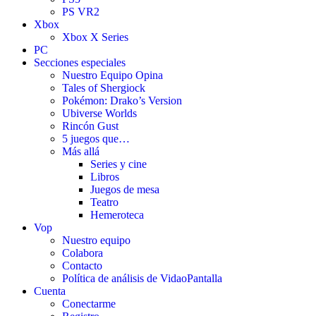
PS VR2
Xbox
Xbox X Series
PC
Secciones especiales
Nuestro Equipo Opina
Tales of Shergiock
Pokémon: Drako’s Version
Ubiverse Worlds
Rincón Gust
5 juegos que…
Más allá
Series y cine
Libros
Juegos de mesa
Teatro
Hemeroteca
Vop
Nuestro equipo
Colabora
Contacto
Política de análisis de VidaoPantalla
Cuenta
Conectarme