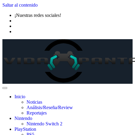
Saltar al contenido
¡Nuestras redes sociales!
Inicio
Noticias
Análisis/Reseña/Review
Reportajes
Nintendo
Nintendo Switch 2
PlayStation
PS5