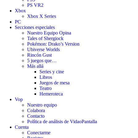
PS VR2
Xbox
Xbox X Series
PC
Secciones especiales
Nuestro Equipo Opina
Tales of Shergiock
Pokémon: Drako’s Version
Ubiverse Worlds
Rincón Gust
5 juegos que…
Más allá
Series y cine
Libros
Juegos de mesa
Teatro
Hemeroteca
Vop
Nuestro equipo
Colabora
Contacto
Política de análisis de VidaoPantalla
Cuenta
Conectarme