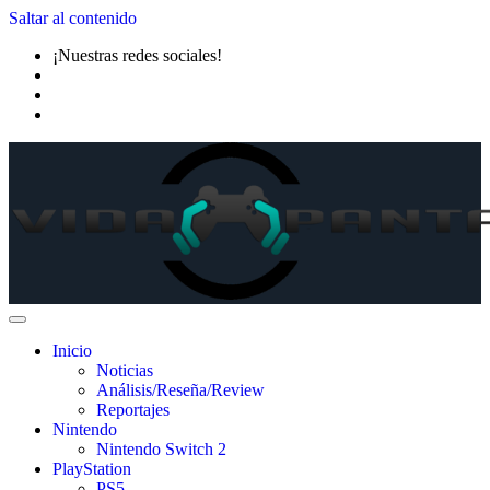
Saltar al contenido
¡Nuestras redes sociales!
Inicio
Noticias
Análisis/Reseña/Review
Reportajes
Nintendo
Nintendo Switch 2
PlayStation
PS5