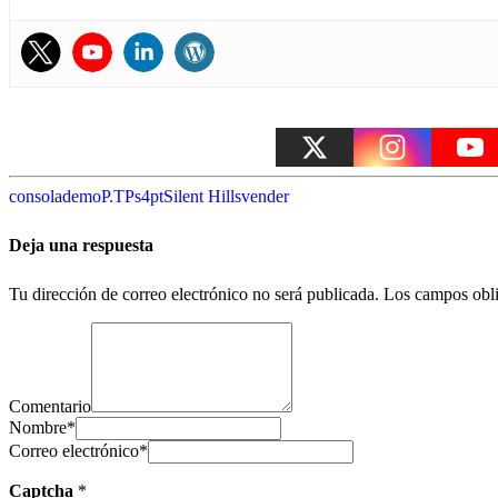
consola
demo
P.T
Ps4
pt
Silent Hills
vender
Deja una respuesta
Tu dirección de correo electrónico no será publicada.
Los campos obli
Comentario
Nombre
*
Correo electrónico
*
Captcha
*