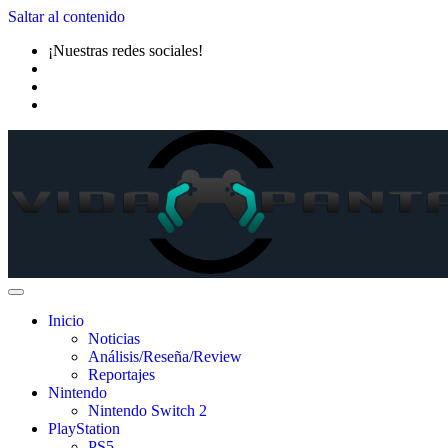
Saltar al contenido
¡Nuestras redes sociales!
Inicio
Noticias
Análisis/Reseña/Review
Reportajes
Nintendo
Nintendo Switch 2
PlayStation
PS5