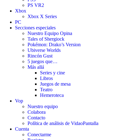
PS VR2
Xbox
Xbox X Series
PC
Secciones especiales
Nuestro Equipo Opina
Tales of Shergiock
Pokémon: Drako’s Version
Ubiverse Worlds
Rincón Gust
5 juegos que…
Más allá
Series y cine
Libros
Juegos de mesa
Teatro
Hemeroteca
Vop
Nuestro equipo
Colabora
Contacto
Política de análisis de VidaoPantalla
Cuenta
Conectarme