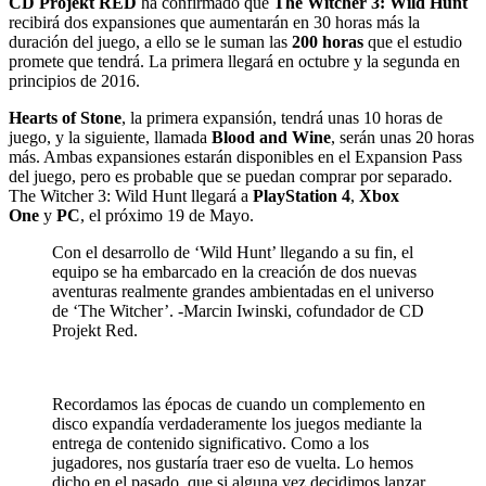
CD Projekt RED
ha confirmado que
The Witcher 3: Wild Hunt
recibirá dos expansiones que aumentarán en 30 horas más la
duración del juego, a ello se le suman las
200 horas
que el estudio
promete que tendrá. La primera llegará en octubre y la segunda en
principios de 2016.
Hearts of Stone
, la primera expansión, tendrá unas 10 horas de
juego, y la siguiente, llamada
Blood and Wine
, serán unas 20 horas
más. Ambas expansiones estarán disponibles en el Expansion Pass
del juego, pero es probable que se puedan comprar por separado.
The Witcher 3: Wild Hunt llegará a
PlayStation 4
,
Xbox
One
y
PC
, el próximo 19 de Mayo.
Con el desarrollo de ‘Wild Hunt’ llegando a su fin, el
equipo se ha embarcado en la creación de dos nuevas
aventuras realmente grandes ambientadas en el universo
de ‘The Witcher’. -Marcin Iwinski, cofundador de CD
Projekt Red.
Recordamos las épocas de cuando un complemento en
disco expandía verdaderamente los juegos mediante la
entrega de contenido significativo. Como a los
jugadores, nos gustaría traer eso de vuelta. Lo hemos
dicho en el pasado, que si alguna vez decidimos lanzar