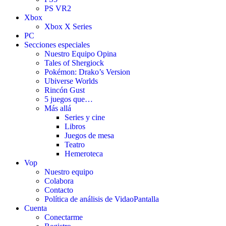
PS VR2
Xbox
Xbox X Series
PC
Secciones especiales
Nuestro Equipo Opina
Tales of Shergiock
Pokémon: Drako’s Version
Ubiverse Worlds
Rincón Gust
5 juegos que…
Más allá
Series y cine
Libros
Juegos de mesa
Teatro
Hemeroteca
Vop
Nuestro equipo
Colabora
Contacto
Política de análisis de VidaoPantalla
Cuenta
Conectarme