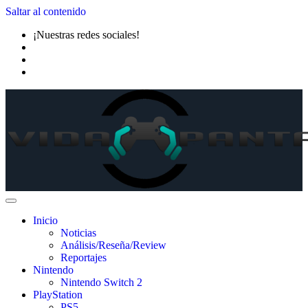
Saltar al contenido
¡Nuestras redes sociales!
Inicio
Noticias
Análisis/Reseña/Review
Reportajes
Nintendo
Nintendo Switch 2
PlayStation
PS5