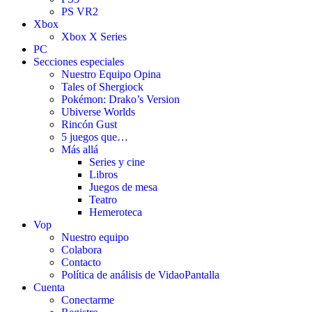
PS VR2
Xbox
Xbox X Series
PC
Secciones especiales
Nuestro Equipo Opina
Tales of Shergiock
Pokémon: Drako’s Version
Ubiverse Worlds
Rincón Gust
5 juegos que…
Más allá
Series y cine
Libros
Juegos de mesa
Teatro
Hemeroteca
Vop
Nuestro equipo
Colabora
Contacto
Política de análisis de VidaoPantalla
Cuenta
Conectarme