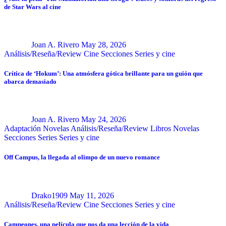
de Star Wars al cine
Joan A. Rivero
May 28, 2026
Análisis/Reseña/Review
Cine
Secciones
Series y cine
Crítica de ‘Hokum’: Una atmósfera gótica brillante para un guión que
abarca demasiado
Joan A. Rivero
May 24, 2026
Adaptación Novelas
Análisis/Reseña/Review
Libros
Novelas
Secciones
Series
Series y cine
Off Campus, la llegada al olimpo de un nuevo romance
Drako1909
May 11, 2026
Análisis/Reseña/Review
Cine
Secciones
Series y cine
Campeones, una película que nos da una lección de la vida