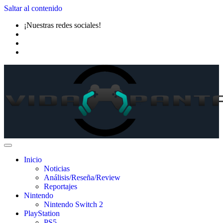
Saltar al contenido
¡Nuestras redes sociales!
Inicio
Noticias
Análisis/Reseña/Review
Reportajes
Nintendo
Nintendo Switch 2
PlayStation
PS5