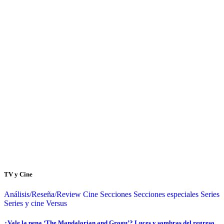
TV y Cine
Análisis/Reseña/Review
Cine
Secciones
Secciones especiales
Series
Series y cine
Versus
¿Vale la pena ‘The Mandalorian and Grogu’? Luces y sombras del regreso