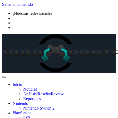
Saltar al contenido
¡Nuestras redes sociales!
Inicio
Noticias
Análisis/Reseña/Review
Reportajes
Nintendo
Nintendo Switch 2
PlayStation
PS5