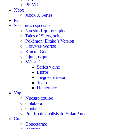
PS VR2
Xbox
Xbox X Series
PC
Secciones especiales
Nuestro Equipo Opina
Tales of Shergiock
Pokémon: Drako’s Version
Ubiverse Worlds
Rincón Gust
5 juegos que…
Más allá
Series y cine
Libros
Juegos de mesa
Teatro
Hemeroteca
Vop
Nuestro equipo
Colabora
Contacto
Política de análisis de VidaoPantalla
Cuenta
Conectarme