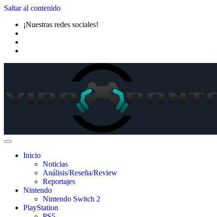
Saltar al contenido
¡Nuestras redes sociales!
Inicio
Noticias
Análisis/Reseña/Review
Reportajes
Nintendo
Nintendo Switch 2
PlayStation
PS5