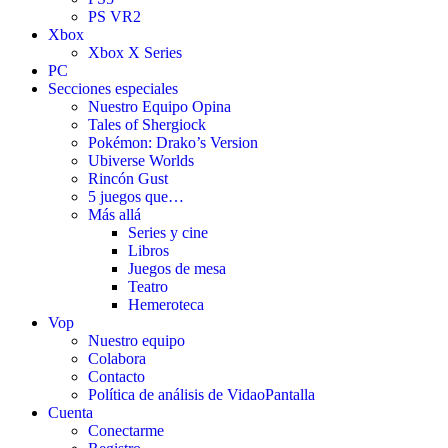
PS VR2
Xbox
Xbox X Series
PC
Secciones especiales
Nuestro Equipo Opina
Tales of Shergiock
Pokémon: Drako’s Version
Ubiverse Worlds
Rincón Gust
5 juegos que…
Más allá
Series y cine
Libros
Juegos de mesa
Teatro
Hemeroteca
Vop
Nuestro equipo
Colabora
Contacto
Política de análisis de VidaoPantalla
Cuenta
Conectarme