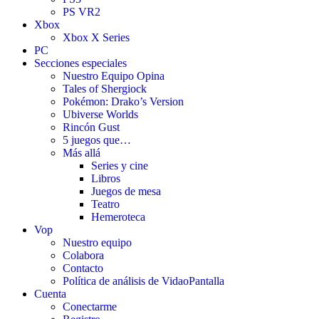
PS VR2
Xbox
Xbox X Series
PC
Secciones especiales
Nuestro Equipo Opina
Tales of Shergiock
Pokémon: Drako’s Version
Ubiverse Worlds
Rincón Gust
5 juegos que…
Más allá
Series y cine
Libros
Juegos de mesa
Teatro
Hemeroteca
Vop
Nuestro equipo
Colabora
Contacto
Política de análisis de VidaoPantalla
Cuenta
Conectarme