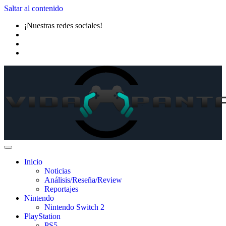
Saltar al contenido
¡Nuestras redes sociales!
Inicio
Noticias
Análisis/Reseña/Review
Reportajes
Nintendo
Nintendo Switch 2
PlayStation
PS5