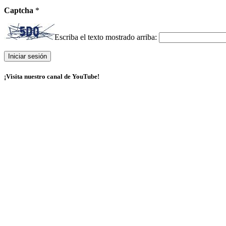
Captcha
*
Escriba el texto mostrado arriba:
¡Visita nuestro canal de YouTube!