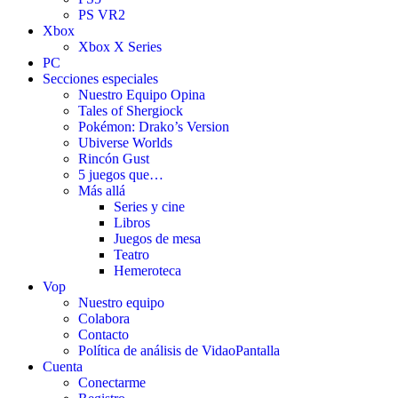
PS VR2
Xbox
Xbox X Series
PC
Secciones especiales
Nuestro Equipo Opina
Tales of Shergiock
Pokémon: Drako’s Version
Ubiverse Worlds
Rincón Gust
5 juegos que…
Más allá
Series y cine
Libros
Juegos de mesa
Teatro
Hemeroteca
Vop
Nuestro equipo
Colabora
Contacto
Política de análisis de VidaoPantalla
Cuenta
Conectarme