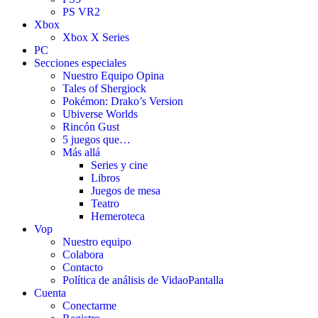
PS VR2
Xbox
Xbox X Series
PC
Secciones especiales
Nuestro Equipo Opina
Tales of Shergiock
Pokémon: Drako’s Version
Ubiverse Worlds
Rincón Gust
5 juegos que…
Más allá
Series y cine
Libros
Juegos de mesa
Teatro
Hemeroteca
Vop
Nuestro equipo
Colabora
Contacto
Política de análisis de VidaoPantalla
Cuenta
Conectarme