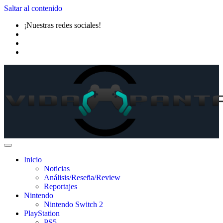
Saltar al contenido
¡Nuestras redes sociales!
Inicio
Noticias
Análisis/Reseña/Review
Reportajes
Nintendo
Nintendo Switch 2
PlayStation
PS5