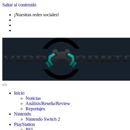
Saltar al contenido
¡Nuestras redes sociales!
Inicio
Noticias
Análisis/Reseña/Review
Reportajes
Nintendo
Nintendo Switch 2
PlayStation
PS5