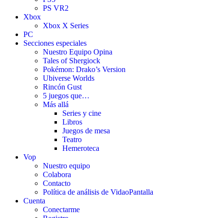
PS VR2
Xbox
Xbox X Series
PC
Secciones especiales
Nuestro Equipo Opina
Tales of Shergiock
Pokémon: Drako’s Version
Ubiverse Worlds
Rincón Gust
5 juegos que…
Más allá
Series y cine
Libros
Juegos de mesa
Teatro
Hemeroteca
Vop
Nuestro equipo
Colabora
Contacto
Política de análisis de VidaoPantalla
Cuenta
Conectarme