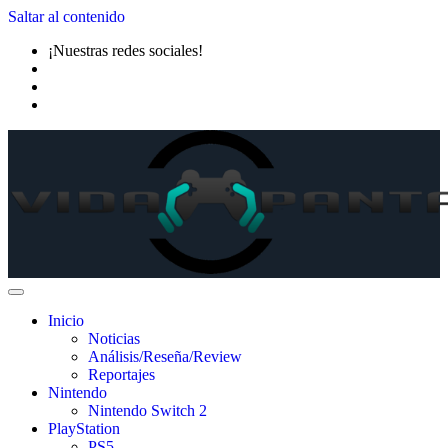
Saltar al contenido
¡Nuestras redes sociales!
Inicio
Noticias
Análisis/Reseña/Review
Reportajes
Nintendo
Nintendo Switch 2
PlayStation
PS5