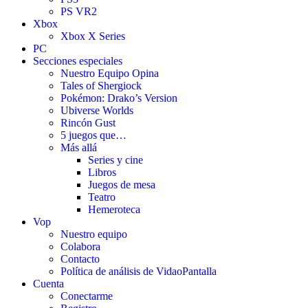
PS VR2
Xbox
Xbox X Series
PC
Secciones especiales
Nuestro Equipo Opina
Tales of Shergiock
Pokémon: Drako’s Version
Ubiverse Worlds
Rincón Gust
5 juegos que…
Más allá
Series y cine
Libros
Juegos de mesa
Teatro
Hemeroteca
Vop
Nuestro equipo
Colabora
Contacto
Política de análisis de VidaoPantalla
Cuenta
Conectarme