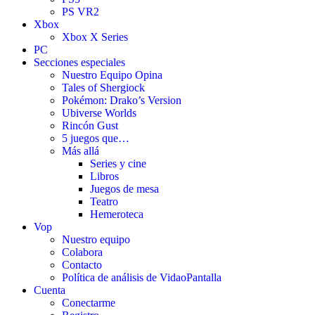
PS VR2
Xbox
Xbox X Series
PC
Secciones especiales
Nuestro Equipo Opina
Tales of Shergiock
Pokémon: Drako’s Version
Ubiverse Worlds
Rincón Gust
5 juegos que…
Más allá
Series y cine
Libros
Juegos de mesa
Teatro
Hemeroteca
Vop
Nuestro equipo
Colabora
Contacto
Política de análisis de VidaoPantalla
Cuenta
Conectarme