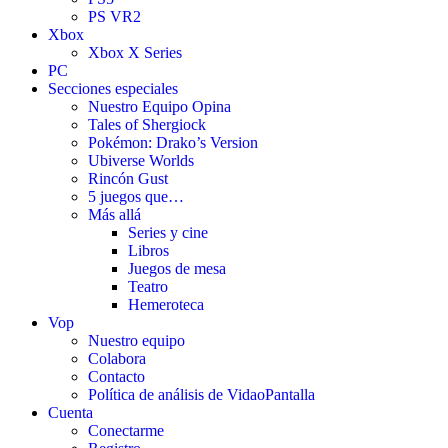
PS VR2
Xbox
Xbox X Series
PC
Secciones especiales
Nuestro Equipo Opina
Tales of Shergiock
Pokémon: Drako’s Version
Ubiverse Worlds
Rincón Gust
5 juegos que…
Más allá
Series y cine
Libros
Juegos de mesa
Teatro
Hemeroteca
Vop
Nuestro equipo
Colabora
Contacto
Política de análisis de VidaoPantalla
Cuenta
Conectarme