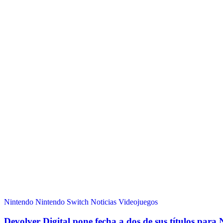
Nintendo
Nintendo Switch
Noticias
Videojuegos
Devolver Digital pone fecha a dos de sus títulos para