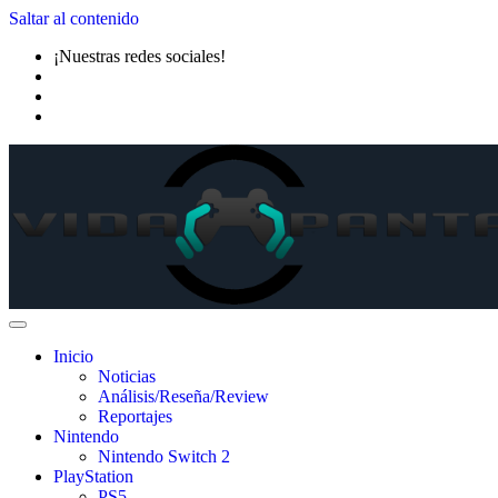
Saltar al contenido
¡Nuestras redes sociales!
Inicio
Noticias
Análisis/Reseña/Review
Reportajes
Nintendo
Nintendo Switch 2
PlayStation
PS5