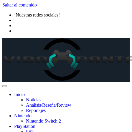
Saltar al contenido
¡Nuestras redes sociales!
Inicio
Noticias
Análisis/Reseña/Review
Reportajes
Nintendo
Nintendo Switch 2
PlayStation
PS5