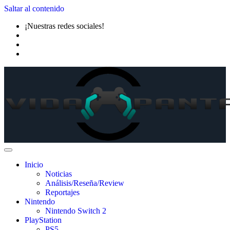
Saltar al contenido
¡Nuestras redes sociales!
Inicio
Noticias
Análisis/Reseña/Review
Reportajes
Nintendo
Nintendo Switch 2
PlayStation
PS5