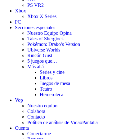
PS VR2
Xbox
Xbox X Series
PC
Secciones especiales
Nuestro Equipo Opina
Tales of Shergiock
Pokémon: Drako’s Version
Ubiverse Worlds
Rincón Gust
5 juegos que…
Más allá
Series y cine
Libros
Juegos de mesa
Teatro
Hemeroteca
Vop
Nuestro equipo
Colabora
Contacto
Política de análisis de VidaoPantalla
Cuenta
Conectarme