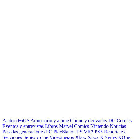
Android+iOS
Animación y anime
Cómic y derivados
DC Comics
Eventos y entrevistas
Libros
Marvel Comics
Nintendo
Noticias
Pasadas generaciones
PC
PlayStation
PS VR2
PS5
Reportajes
Secciones
Series y cine
Videojuegos
Xbox
Xbox X Series
XOne