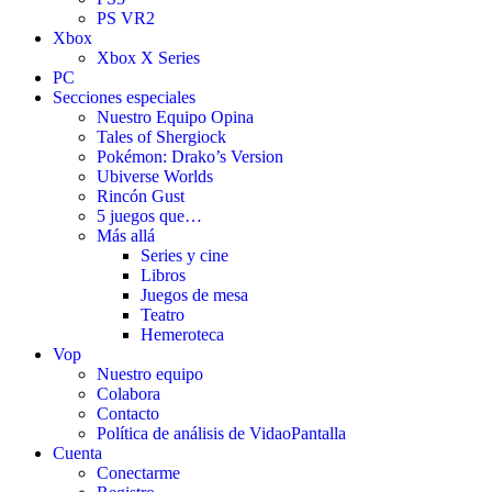
PS VR2
Xbox
Xbox X Series
PC
Secciones especiales
Nuestro Equipo Opina
Tales of Shergiock
Pokémon: Drako’s Version
Ubiverse Worlds
Rincón Gust
5 juegos que…
Más allá
Series y cine
Libros
Juegos de mesa
Teatro
Hemeroteca
Vop
Nuestro equipo
Colabora
Contacto
Política de análisis de VidaoPantalla
Cuenta
Conectarme