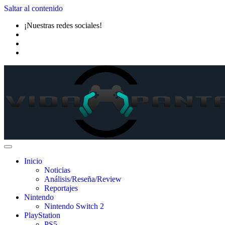
Saltar al contenido
¡Nuestras redes sociales!
Inicio
Noticias
Análisis/Reseña/Review
Reportajes
Nintendo
Nintendo Switch 2
PlayStation
PS5