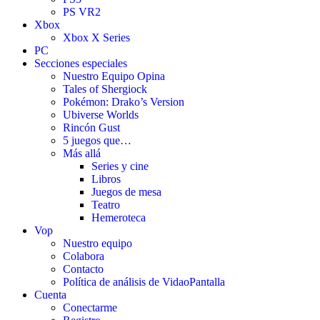
PS VR2
Xbox
Xbox X Series
PC
Secciones especiales
Nuestro Equipo Opina
Tales of Shergiock
Pokémon: Drako’s Version
Ubiverse Worlds
Rincón Gust
5 juegos que…
Más allá
Series y cine
Libros
Juegos de mesa
Teatro
Hemeroteca
Vop
Nuestro equipo
Colabora
Contacto
Política de análisis de VidaoPantalla
Cuenta
Conectarme