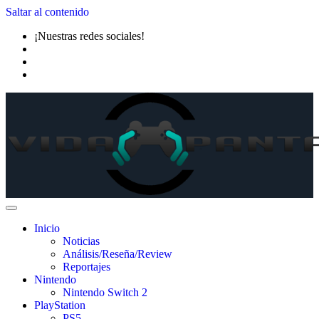
Saltar al contenido
¡Nuestras redes sociales!
Inicio
Noticias
Análisis/Reseña/Review
Reportajes
Nintendo
Nintendo Switch 2
PlayStation
PS5