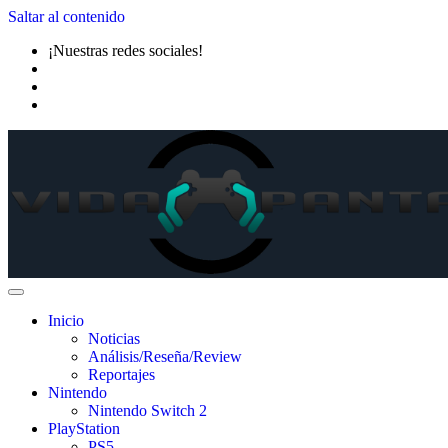
Saltar al contenido
¡Nuestras redes sociales!
Inicio
Noticias
Análisis/Reseña/Review
Reportajes
Nintendo
Nintendo Switch 2
PlayStation
PS5