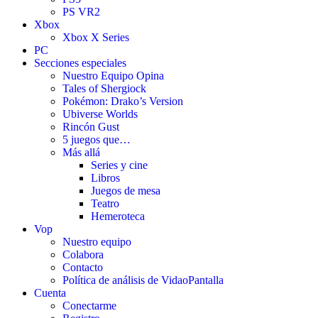
PS VR2
Xbox
Xbox X Series
PC
Secciones especiales
Nuestro Equipo Opina
Tales of Shergiock
Pokémon: Drako’s Version
Ubiverse Worlds
Rincón Gust
5 juegos que…
Más allá
Series y cine
Libros
Juegos de mesa
Teatro
Hemeroteca
Vop
Nuestro equipo
Colabora
Contacto
Política de análisis de VidaoPantalla
Cuenta
Conectarme