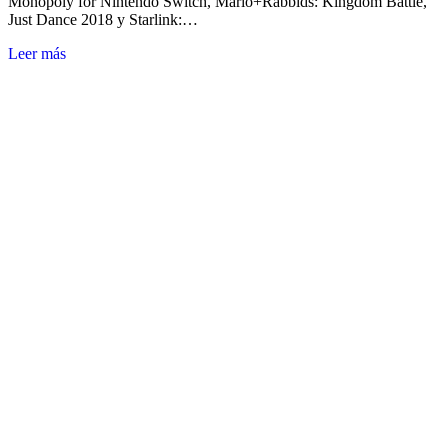
Monopoly for Nintendo Switch, Mario+Rabbids: Kingdom Battle,
Just Dance 2018 y Starlink:…
Leer más