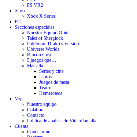
PS VR2
Xbox
Xbox X Series
PC
Secciones especiales
Nuestro Equipo Opina
Tales of Shergiock
Pokémon: Drako’s Version
Ubiverse Worlds
Rincón Gust
5 juegos que…
Más allá
Series y cine
Libros
Juegos de mesa
Teatro
Hemeroteca
Vop
Nuestro equipo
Colabora
Contacto
Política de análisis de VidaoPantalla
Cuenta
Conectarme