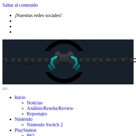
Saltar al contenido
¡Nuestras redes sociales!
Inicio
Noticias
Análisis/Reseña/Review
Reportajes
Nintendo
Nintendo Switch 2
PlayStation
PS5