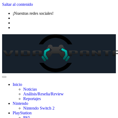
Saltar al contenido
¡Nuestras redes sociales!
Inicio
Noticias
Análisis/Reseña/Review
Reportajes
Nintendo
Nintendo Switch 2
PlayStation
PS5