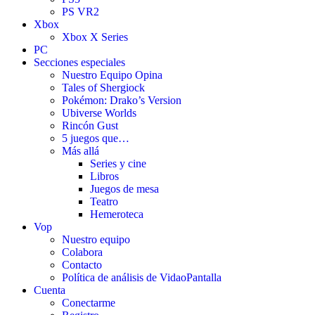
PS VR2
Xbox
Xbox X Series
PC
Secciones especiales
Nuestro Equipo Opina
Tales of Shergiock
Pokémon: Drako’s Version
Ubiverse Worlds
Rincón Gust
5 juegos que…
Más allá
Series y cine
Libros
Juegos de mesa
Teatro
Hemeroteca
Vop
Nuestro equipo
Colabora
Contacto
Política de análisis de VidaoPantalla
Cuenta
Conectarme