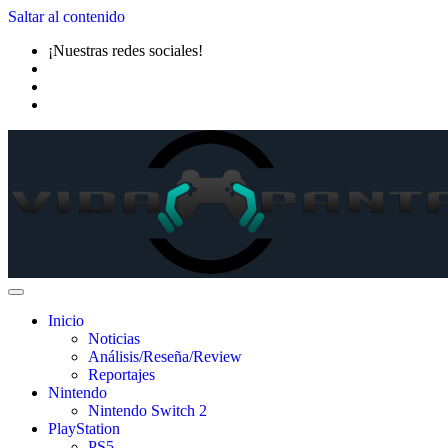
Saltar al contenido
¡Nuestras redes sociales!
Inicio
Noticias
Análisis/Reseña/Review
Reportajes
Nintendo
Nintendo Switch 2
PlayStation
PS5