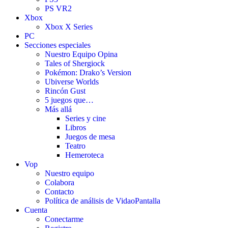
PS VR2
Xbox
Xbox X Series
PC
Secciones especiales
Nuestro Equipo Opina
Tales of Shergiock
Pokémon: Drako’s Version
Ubiverse Worlds
Rincón Gust
5 juegos que…
Más allá
Series y cine
Libros
Juegos de mesa
Teatro
Hemeroteca
Vop
Nuestro equipo
Colabora
Contacto
Política de análisis de VidaoPantalla
Cuenta
Conectarme