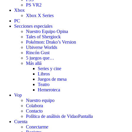
PS VR2
Xbox
Xbox X Series
PC
Secciones especiales
Nuestro Equipo Opina
Tales of Shergiock
Pokémon: Drako’s Version
Ubiverse Worlds
Rincón Gust
5 juegos que…
Más allá
Series y cine
Libros
Juegos de mesa
Teatro
Hemeroteca
Vop
Nuestro equipo
Colabora
Contacto
Política de análisis de VidaoPantalla
Cuenta
Conectarme