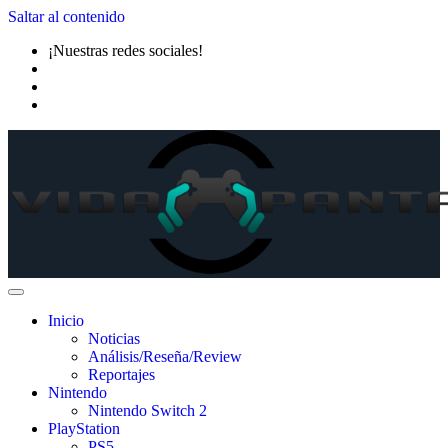
Saltar al contenido
¡Nuestras redes sociales!
Inicio
Noticias
Análisis/Reseña/Review
Reportajes
Nintendo
Nintendo Switch 2
PlayStation
PS5