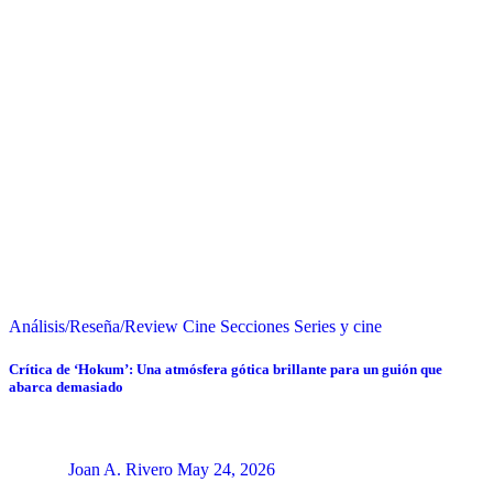
Análisis/Reseña/Review
Cine
Secciones
Series y cine
Crítica de ‘Hokum’: Una atmósfera gótica brillante para un guión que
abarca demasiado
Joan A. Rivero
May 24, 2026