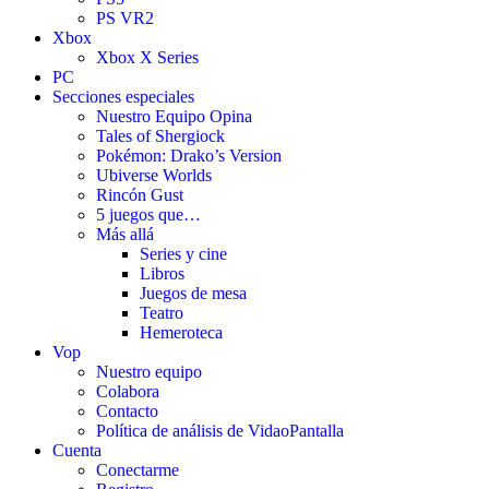
PS VR2
Xbox
Xbox X Series
PC
Secciones especiales
Nuestro Equipo Opina
Tales of Shergiock
Pokémon: Drako’s Version
Ubiverse Worlds
Rincón Gust
5 juegos que…
Más allá
Series y cine
Libros
Juegos de mesa
Teatro
Hemeroteca
Vop
Nuestro equipo
Colabora
Contacto
Política de análisis de VidaoPantalla
Cuenta
Conectarme