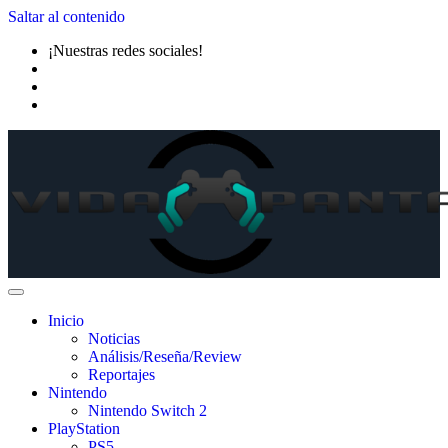
Saltar al contenido
¡Nuestras redes sociales!
Inicio
Noticias
Análisis/Reseña/Review
Reportajes
Nintendo
Nintendo Switch 2
PlayStation
PS5