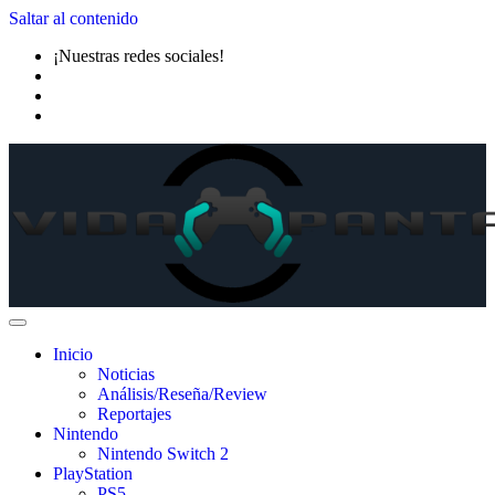
Saltar al contenido
¡Nuestras redes sociales!
Inicio
Noticias
Análisis/Reseña/Review
Reportajes
Nintendo
Nintendo Switch 2
PlayStation
PS5