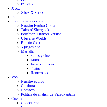
PS VR2
Xbox
Xbox X Series
PC
Secciones especiales
Nuestro Equipo Opina
Tales of Shergiock
Pokémon: Drako’s Version
Ubiverse Worlds
Rincón Gust
5 juegos que…
Más allá
Series y cine
Libros
Juegos de mesa
Teatro
Hemeroteca
Vop
Nuestro equipo
Colabora
Contacto
Política de análisis de VidaoPantalla
Cuenta
Conectarme