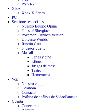
PS VR2
Xbox
Xbox X Series
PC
Secciones especiales
Nuestro Equipo Opina
Tales of Shergiock
Pokémon: Drako’s Version
Ubiverse Worlds
Rincón Gust
5 juegos que…
Más allá
Series y cine
Libros
Juegos de mesa
Teatro
Hemeroteca
Vop
Nuestro equipo
Colabora
Contacto
Política de análisis de VidaoPantalla
Cuenta
Conectarme