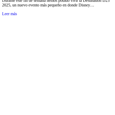
Durante este fin de semana hemos podido vivir la Destination D23
2025, un nuevo evento más pequeño en donde Disney…
Leer más