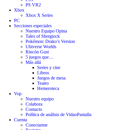
PS VR2
Xbox
Xbox X Series
PC
Secciones especiales
Nuestro Equipo Opina
Tales of Shergiock
Pokémon: Drako’s Version
Ubiverse Worlds
Rincón Gust
5 juegos que…
Más allá
Series y cine
Libros
Juegos de mesa
Teatro
Hemeroteca
Vop
Nuestro equipo
Colabora
Contacto
Política de análisis de VidaoPantalla
Cuenta
Conectarme