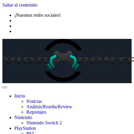
Saltar al contenido
¡Nuestras redes sociales!
Inicio
Noticias
Análisis/Reseña/Review
Reportajes
Nintendo
Nintendo Switch 2
PlayStation
PS5