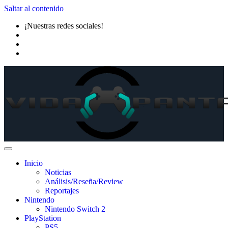
Saltar al contenido
¡Nuestras redes sociales!
Inicio
Noticias
Análisis/Reseña/Review
Reportajes
Nintendo
Nintendo Switch 2
PlayStation
PS5