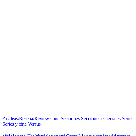
Análisis/Reseña/Review
Cine
Secciones
Secciones especiales
Series
Series y cine
Versus
¿Vale la pena ‘The Mandalorian and Grogu’? Luces y sombras del regreso