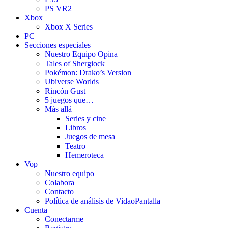
PS VR2
Xbox
Xbox X Series
PC
Secciones especiales
Nuestro Equipo Opina
Tales of Shergiock
Pokémon: Drako’s Version
Ubiverse Worlds
Rincón Gust
5 juegos que…
Más allá
Series y cine
Libros
Juegos de mesa
Teatro
Hemeroteca
Vop
Nuestro equipo
Colabora
Contacto
Política de análisis de VidaoPantalla
Cuenta
Conectarme