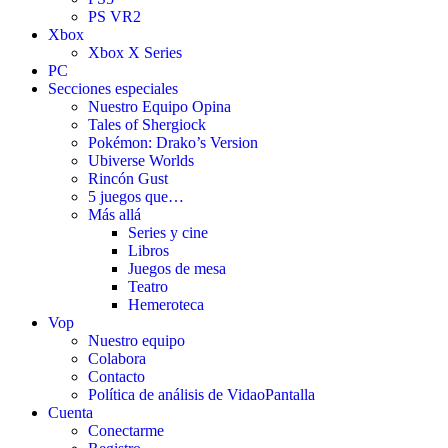
PS VR2
Xbox
Xbox X Series
PC
Secciones especiales
Nuestro Equipo Opina
Tales of Shergiock
Pokémon: Drako’s Version
Ubiverse Worlds
Rincón Gust
5 juegos que…
Más allá
Series y cine
Libros
Juegos de mesa
Teatro
Hemeroteca
Vop
Nuestro equipo
Colabora
Contacto
Política de análisis de VidaoPantalla
Cuenta
Conectarme