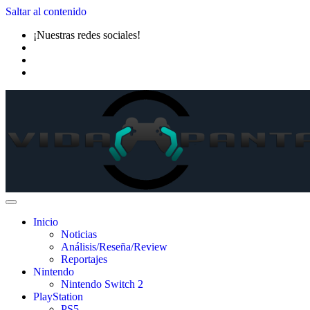
Saltar al contenido
¡Nuestras redes sociales!
Inicio
Noticias
Análisis/Reseña/Review
Reportajes
Nintendo
Nintendo Switch 2
PlayStation
PS5