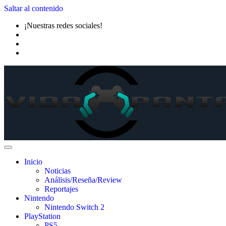
Saltar al contenido
¡Nuestras redes sociales!
Inicio
Noticias
Análisis/Reseña/Review
Reportajes
Nintendo
Nintendo Switch 2
PlayStation
PS5