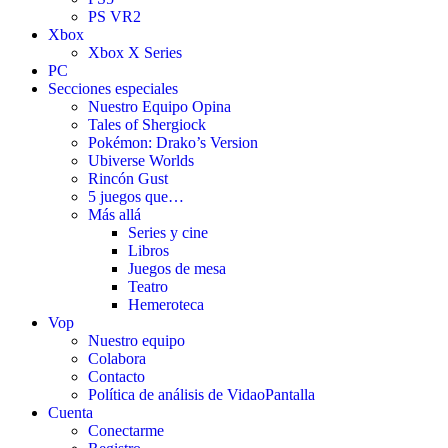
PS VR2
Xbox
Xbox X Series
PC
Secciones especiales
Nuestro Equipo Opina
Tales of Shergiock
Pokémon: Drako’s Version
Ubiverse Worlds
Rincón Gust
5 juegos que…
Más allá
Series y cine
Libros
Juegos de mesa
Teatro
Hemeroteca
Vop
Nuestro equipo
Colabora
Contacto
Política de análisis de VidaoPantalla
Cuenta
Conectarme