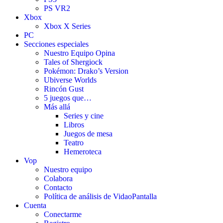
PS VR2
Xbox
Xbox X Series
PC
Secciones especiales
Nuestro Equipo Opina
Tales of Shergiock
Pokémon: Drako’s Version
Ubiverse Worlds
Rincón Gust
5 juegos que…
Más allá
Series y cine
Libros
Juegos de mesa
Teatro
Hemeroteca
Vop
Nuestro equipo
Colabora
Contacto
Política de análisis de VidaoPantalla
Cuenta
Conectarme