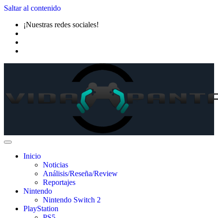
Saltar al contenido
¡Nuestras redes sociales!
Inicio
Noticias
Análisis/Reseña/Review
Reportajes
Nintendo
Nintendo Switch 2
PlayStation
PS5