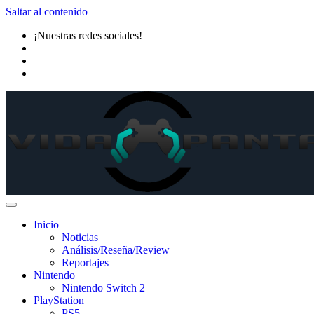
Saltar al contenido
¡Nuestras redes sociales!
Inicio
Noticias
Análisis/Reseña/Review
Reportajes
Nintendo
Nintendo Switch 2
PlayStation
PS5