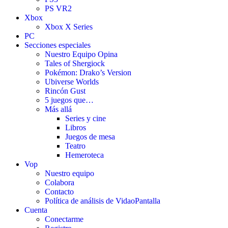
PS VR2
Xbox
Xbox X Series
PC
Secciones especiales
Nuestro Equipo Opina
Tales of Shergiock
Pokémon: Drako’s Version
Ubiverse Worlds
Rincón Gust
5 juegos que…
Más allá
Series y cine
Libros
Juegos de mesa
Teatro
Hemeroteca
Vop
Nuestro equipo
Colabora
Contacto
Política de análisis de VidaoPantalla
Cuenta
Conectarme