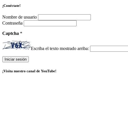
¡Conéctate!
Nombre de usuario
Contraseña
Captcha
*
Escriba el texto mostrado arriba:
¡Visita nuestro canal de YouTube!