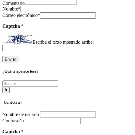
Comentario
Nombre
*
Correo electrónico
*
Captcha
*
Escriba el texto mostrado arriba:
¿Qué te apetece leer?
Ir
¡Conéctate!
Nombre de usuario
Contraseña
Captcha
*