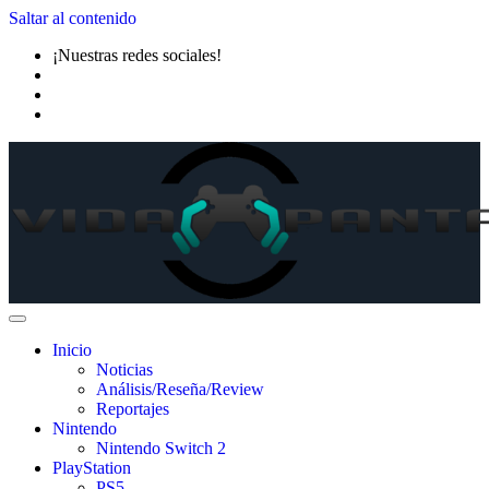
Saltar al contenido
¡Nuestras redes sociales!
Inicio
Noticias
Análisis/Reseña/Review
Reportajes
Nintendo
Nintendo Switch 2
PlayStation
PS5