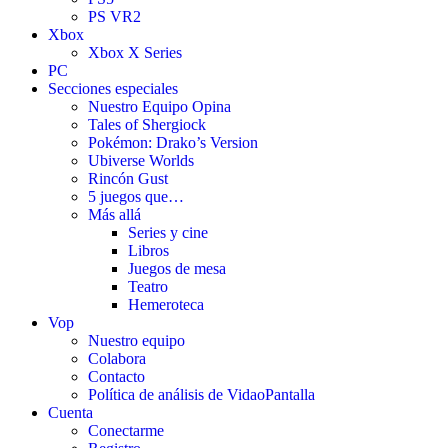
PS VR2
Xbox
Xbox X Series
PC
Secciones especiales
Nuestro Equipo Opina
Tales of Shergiock
Pokémon: Drako’s Version
Ubiverse Worlds
Rincón Gust
5 juegos que…
Más allá
Series y cine
Libros
Juegos de mesa
Teatro
Hemeroteca
Vop
Nuestro equipo
Colabora
Contacto
Política de análisis de VidaoPantalla
Cuenta
Conectarme