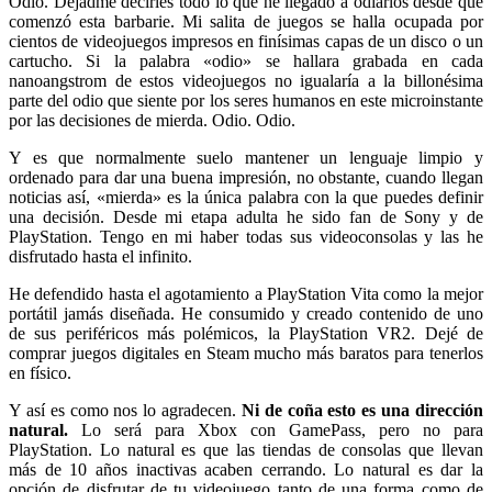
Odio. Dejadme decirles todo lo que he llegado a odiarlos desde que
comenzó esta barbarie. Mi salita de juegos se halla ocupada por
cientos de videojuegos impresos en finísimas capas de un disco o un
cartucho. Si la palabra «odio» se hallara grabada en cada
nanoangstrom de estos videojuegos no igualaría a la billonésima
parte del odio que siente por los seres humanos en este microinstante
por las decisiones de mierda. Odio. Odio.
Y es que normalmente suelo mantener un lenguaje limpio y
ordenado para dar una buena impresión, no obstante, cuando llegan
noticias así, «mierda» es la única palabra con la que puedes definir
una decisión. Desde mi etapa adulta he sido fan de Sony y de
PlayStation. Tengo en mi haber todas sus videoconsolas y las he
disfrutado hasta el infinito.
He defendido hasta el agotamiento a PlayStation Vita como la mejor
portátil jamás diseñada. He consumido y creado contenido de uno
de sus periféricos más polémicos, la PlayStation VR2. Dejé de
comprar juegos digitales en Steam mucho más baratos para tenerlos
en físico.
Y así es como nos lo agradecen.
Ni de coña esto es una dirección
natural.
Lo será para Xbox con GamePass, pero no para
PlayStation. Lo natural es que las tiendas de consolas que llevan
más de 10 años inactivas acaben cerrando. Lo natural es dar la
opción de disfrutar de tu videojuego tanto de una forma como de