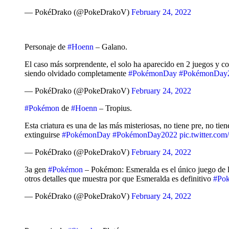
— PokéDrako (@PokeDrakoV)
February 24, 2022
Personaje de
#Hoenn
– Galano.
El caso más sorprendente, el solo ha aparecido en 2 juegos y 
siendo olvidado completamente
#PokémonDay
#PokémonDay
— PokéDrako (@PokeDrakoV)
February 24, 2022
#Pokémon
de
#Hoenn
– Tropius.
Esta criatura es una de las más misteriosas, no tiene pre, no ti
extinguirse
#PokémonDay
#PokémonDay2022
pic.twitter.c
— PokéDrako (@PokeDrakoV)
February 24, 2022
3a gen
#Pokémon
– Pokémon: Esmeralda es el único juego de l
otros detalles que muestra por que Esmeralda es definitivo
#Po
— PokéDrako (@PokeDrakoV)
February 24, 2022