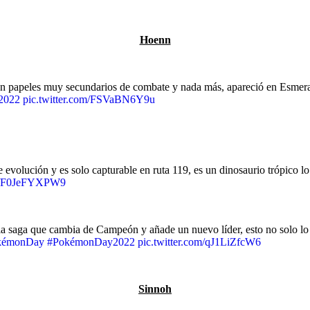
Hoenn
con papeles muy secundarios de combate y nada más, apareció en Esmeral
2022
pic.twitter.com/FSVaBN6Y9u
ene evolución y es solo capturable en ruta 119, es un dinosaurio trópico 
om/F0JeFYXPW9
a saga que cambia de Campeón y añade un nuevo líder, esto no solo lo 
kémonDay
#PokémonDay2022
pic.twitter.com/qJ1LiZfcW6
Sinnoh