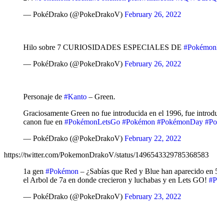
— PokéDrako (@PokeDrakoV)
February 26, 2022
Hilo sobre 7 CURIOSIDADES ESPECIALES DE
#Pokémon
— PokéDrako (@PokeDrakoV)
February 26, 2022
Personaje de
#Kanto
– Green.
Graciosamente Green no fue introducida en el 1996, fue introd
canon fue en
#PokémonLetsGo
#Pokémon
#PokémonDay
#P
— PokéDrako (@PokeDrakoV)
February 22, 2022
https://twitter.com/PokemonDrakoV/status/1496543329785368583
1a gen
#Pokémon
– ¿Sabías que Red y Blue han aparecido en 5
el Arbol de 7a en donde crecieron y luchabas y en Lets GO!
#
— PokéDrako (@PokeDrakoV)
February 23, 2022