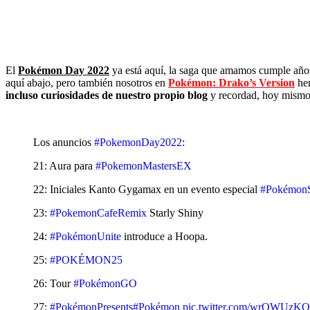
El
Pokémon Day 2022
ya está aquí, la saga que amamos cumple años
aquí abajo, pero también nosotros en
Pokémon: Drako’s Version
hem
incluso curiosidades de nuestro propio blog
y recordad, hoy mismo 
Los anuncios
#PokemonDay2022
:
21: Aura para
#PokemonMastersEX
22: Iniciales Kanto Gygamax en un evento especial
#PokémonS
23:
#PokemonCafeRemix
Starly Shiny
24:
#PokémonUnite
introduce a Hoopa.
25:
#POKÉMON25
26: Tour
#PokémonGO
27:
#PokémonPresents
#Pokémon
pic.twitter.com/wrQWUzK