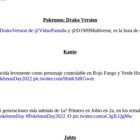
Pokémon: Drako Version
DrakoVersion
de
@VidaoPantalla
y @D1909Multiverse, es la hora de c
Kanto
ucida levemente como personaje controlable en Rojo Fuego y Verde Hoj
okémonDay2022
pic.twitter.com/9fmKStRGwm
 generaciones más además de 1a? Primero en Johto en 2a, en los rema
PokémonDay
#PokémonDay2022
:O
pic.twitter.com/aCJgJLQgMw
Johto