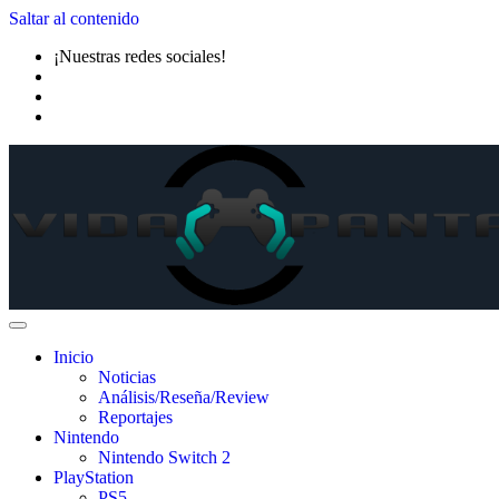
Saltar al contenido
¡Nuestras redes sociales!
Inicio
Noticias
Análisis/Reseña/Review
Reportajes
Nintendo
Nintendo Switch 2
PlayStation
PS5