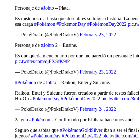
Personaje de
#Johto
– Plata.
Es misterioso… hasta que descubres su trágica historia. La pena
esa carga
#Pokémon
#PokémonDay
#PokémonDay2022
pic.t
— PokéDrako (@PokeDrakoV)
February 23, 2022
Personaje de
#Johto
2 – Eusine.
Es que quería mencionarlo por que me pareció un personaje int
pic.twitter.com/djFXSfK9tP
— PokéDrako (@PokeDrakoV)
February 23, 2022
#Pokémon
de
#Johto
– Raikou, Entei y Suicune.
Raikou, Entei y Suicune fueron creados a partir de restos fall
Ho-Oh
#PokémonDay
#PokémonDay2022
pic.twitter.com/
— PokéDrako (@PokeDrakoV)
February 24, 2022
2a gen
#Pokémon
– Confirmado por Ishihara hace unos años:
Seguro que sabías que
#PokémonGoldSilver
iban a ser el fina
juegos?
#PokémonDay
#PokémonDay2022
pic.twitter.com/