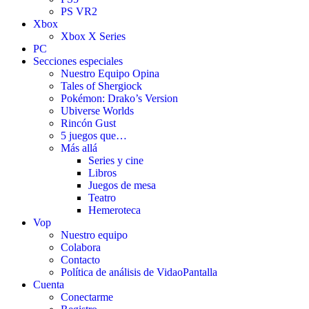
PS VR2
Xbox
Xbox X Series
PC
Secciones especiales
Nuestro Equipo Opina
Tales of Shergiock
Pokémon: Drako’s Version
Ubiverse Worlds
Rincón Gust
5 juegos que…
Más allá
Series y cine
Libros
Juegos de mesa
Teatro
Hemeroteca
Vop
Nuestro equipo
Colabora
Contacto
Política de análisis de VidaoPantalla
Cuenta
Conectarme