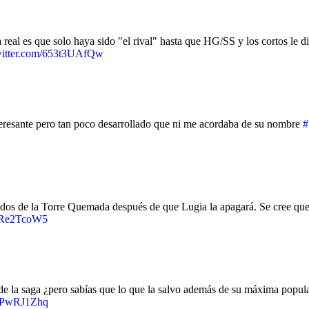
 real es que solo haya sido "el rival" hasta que HG/SS y los cortos le 
witter.com/653t3UAfQw
eresante pero tan poco desarrollado que ni me acordaba de su nombre
#
ecidos de la Torre Quemada después de que Lugia la apagará. Se cree que
8mRe2TcoW5
l de la saga ¿pero sabías que lo que la salvo además de su máxima pop
nCPwRJ1Zhq