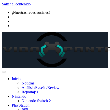
Saltar al contenido
¡Nuestras redes sociales!
Inicio
Noticias
Análisis/Reseña/Review
Reportajes
Nintendo
Nintendo Switch 2
PlayStation
PS5