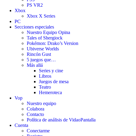
PS VR2
Xbox
Xbox X Series
PC
Secciones especiales
Nuestro Equipo Opina
Tales of Shergiock
Pokémon: Drako’s Version
Ubiverse Worlds
Rincón Gust
5 juegos que…
Más allá
Series y cine
Libros
Juegos de mesa
Teatro
Hemeroteca
Vop
Nuestro equipo
Colabora
Contacto
Política de análisis de VidaoPantalla
Cuenta
Conectarme