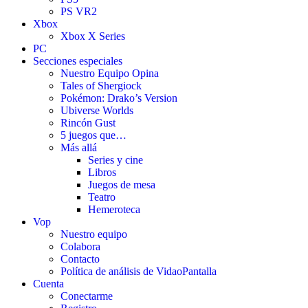
PS VR2
Xbox
Xbox X Series
PC
Secciones especiales
Nuestro Equipo Opina
Tales of Shergiock
Pokémon: Drako’s Version
Ubiverse Worlds
Rincón Gust
5 juegos que…
Más allá
Series y cine
Libros
Juegos de mesa
Teatro
Hemeroteca
Vop
Nuestro equipo
Colabora
Contacto
Política de análisis de VidaoPantalla
Cuenta
Conectarme