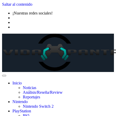
Saltar al contenido
¡Nuestras redes sociales!
Inicio
Noticias
Análisis/Reseña/Review
Reportajes
Nintendo
Nintendo Switch 2
PlayStation
PS5