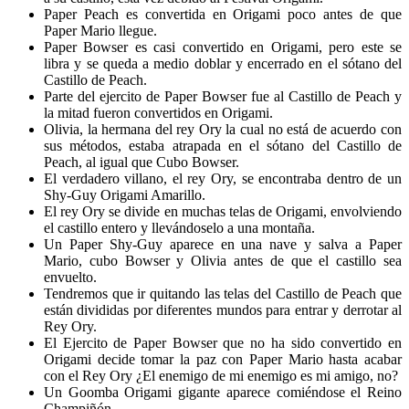
Paper Peach es convertida en Origami poco antes de que
Paper Mario llegue.
Paper Bowser es casi convertido en Origami, pero este se
libra y se queda a medio doblar y encerrado en el sótano del
Castillo de Peach.
Parte del ejercito de Paper Bowser fue al Castillo de Peach y
la mitad fueron convertidos en Origami.
Olivia, la hermana del rey Ory la cual no está de acuerdo con
sus métodos, estaba atrapada en el sótano del Castillo de
Peach, al igual que Cubo Bowser.
El verdadero villano, el rey Ory, se encontraba dentro de un
Shy-Guy Origami Amarillo.
El rey Ory se divide en muchas telas de Origami, envolviendo
el castillo entero y llevándoselo a una montaña.
Un Paper Shy-Guy aparece en una nave y salva a Paper
Mario, cubo Bowser y Olivia antes de que el castillo sea
envuelto.
Tendremos que ir quitando las telas del Castillo de Peach que
están divididas por diferentes mundos para entrar y derrotar al
Rey Ory.
El Ejercito de Paper Bowser que no ha sido convertido en
Origami decide tomar la paz con Paper Mario hasta acabar
con el Rey Ory ¿El enemigo de mi enemigo es mi amigo, no?
Un Goomba Origami gigante aparece comiéndose el Reino
Champiñón.