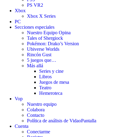
PS VR2
Xbox
Xbox X Series
PC
Secciones especiales
Nuestro Equipo Opina
Tales of Shergiock
Pokémon: Drako’s Version
Ubiverse Worlds
Rincón Gust
5 juegos que…
Más allá
Series y cine
Libros
Juegos de mesa
Teatro
Hemeroteca
Vop
Nuestro equipo
Colabora
Contacto
Política de análisis de VidaoPantalla
Cuenta
Conectarme