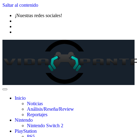
Saltar al contenido
¡Nuestras redes sociales!
Inicio
Noticias
Análisis/Reseña/Review
Reportajes
Nintendo
Nintendo Switch 2
PlayStation
PS5