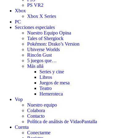
PS VR2
Xbox
Xbox X Series
PC
Secciones especiales
Nuestro Equipo Opina
Tales of Shergiock
Pokémon: Drako’s Version
Ubiverse Worlds
Rincón Gust
5 juegos que…
Más allá
Series y cine
Libros
Juegos de mesa
Teatro
Hemeroteca
Vop
Nuestro equipo
Colabora
Contacto
Política de análisis de VidaoPantalla
Cuenta
Conectarme