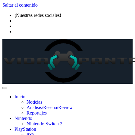
Saltar al contenido
¡Nuestras redes sociales!
Inicio
Noticias
Análisis/Reseña/Review
Reportajes
Nintendo
Nintendo Switch 2
PlayStation
PS5