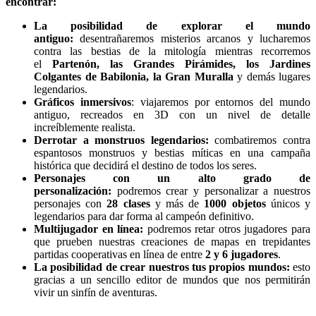
encontrar:
La posibilidad de explorar el mundo
antiguo:
desentrañaremos misterios arcanos y lucharemos
contra las bestias de la mitología mientras recorremos
el
Partenón, las Grandes Pirámides, los Jardines
Colgantes de Babilonia, la Gran Muralla
y demás lugares
legendarios.
Gráficos inmersivos
: viajaremos por entornos del mundo
antiguo, recreados en 3D con un nivel de detalle
increíblemente realista.
Derrotar a monstruos legendarios:
combatiremos contra
espantosos monstruos y bestias míticas en una campaña
histórica que decidirá el destino de todos los seres.
Personajes con un alto grado de
personalización:
podremos crear y personalizar a nuestros
personajes con
28 clases
y más de
1000 objetos
únicos y
legendarios para dar forma al campeón definitivo.
Multijugador en línea:
podremos retar otros jugadores para
que prueben nuestras creaciones de mapas en trepidantes
partidas cooperativas en línea de entre
2 y 6 jugadores
.
La posibilidad de crear nuestros tus propios mundos:
esto
gracias a un sencillo editor de mundos que nos permitirán
vivir un sinfín de aventuras.