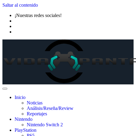
Saltar al contenido
¡Nuestras redes sociales!
Inicio
Noticias
Análisis/Reseña/Review
Reportajes
Nintendo
Nintendo Switch 2
PlayStation
PS5