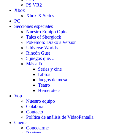
PS VR2
Xbox
Xbox X Series
PC
Secciones especiales
Nuestro Equipo Opina
Tales of Shergiock
Pokémon: Drako’s Version
Ubiverse Worlds
Rincón Gust
5 juegos que…
Más allá
Series y cine
Libros
Juegos de mesa
Teatro
Hemeroteca
Vop
Nuestro equipo
Colabora
Contacto
Política de análisis de VidaoPantalla
Cuenta
Conectarme