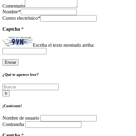
Comentario
Nombre
*
Correo electrónico
*
Captcha
*
Escriba el texto mostrado arriba:
¿Qué te apetece leer?
Ir
¡Conéctate!
Nombre de usuario
Contraseña
Captcha
*