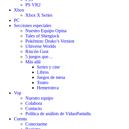
PS VR2
Xbox
Xbox X Series
PC
Secciones especiales
Nuestro Equipo Opina
Tales of Shergiock
Pokémon: Drako’s Version
Ubiverse Worlds
Rincón Gust
5 juegos que…
Más allá
Series y cine
Libros
Juegos de mesa
Teatro
Hemeroteca
Vop
Nuestro equipo
Colabora
Contacto
Política de análisis de VidaoPantalla
Cuenta
Conectarme