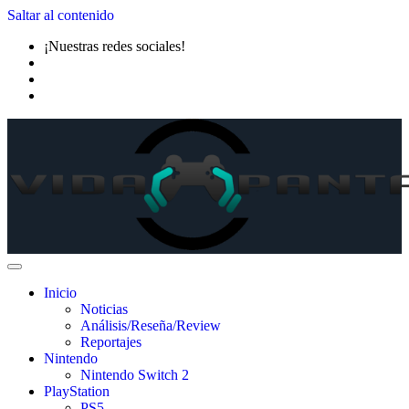
Saltar al contenido
¡Nuestras redes sociales!
Inicio
Noticias
Análisis/Reseña/Review
Reportajes
Nintendo
Nintendo Switch 2
PlayStation
PS5