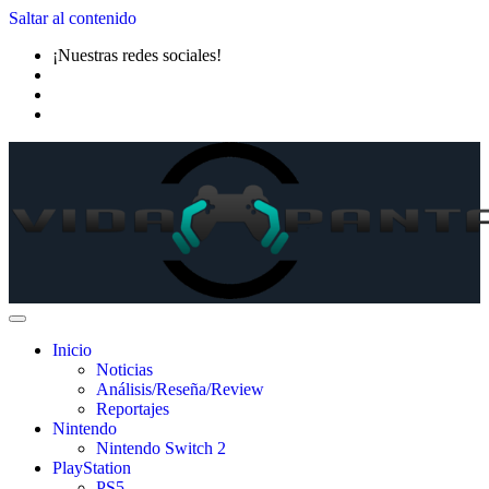
Saltar al contenido
¡Nuestras redes sociales!
Inicio
Noticias
Análisis/Reseña/Review
Reportajes
Nintendo
Nintendo Switch 2
PlayStation
PS5