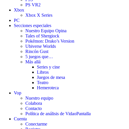
PS VR2
Xbox
Xbox X Series
PC
Secciones especiales
Nuestro Equipo Opina
Tales of Shergiock
Pokémon: Drako’s Version
Ubiverse Worlds
Rincón Gust
5 juegos que…
Más allá
Series y cine
Libros
Juegos de mesa
Teatro
Hemeroteca
Vop
Nuestro equipo
Colabora
Contacto
Política de análisis de VidaoPantalla
Cuenta
Conectarme