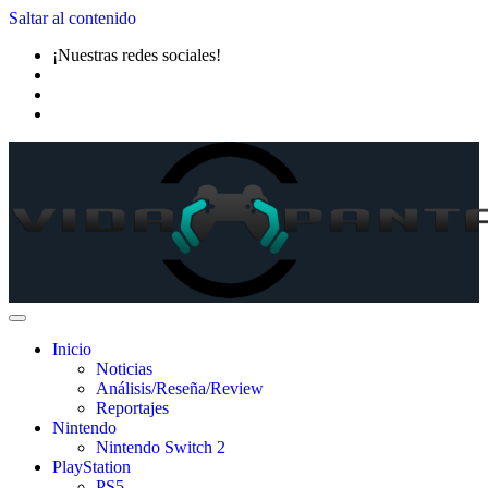
Saltar al contenido
¡Nuestras redes sociales!
Inicio
Noticias
Análisis/Reseña/Review
Reportajes
Nintendo
Nintendo Switch 2
PlayStation
PS5