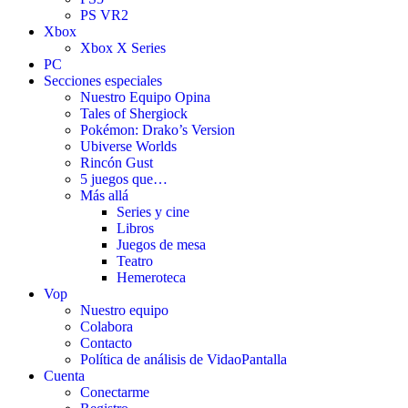
PS VR2
Xbox
Xbox X Series
PC
Secciones especiales
Nuestro Equipo Opina
Tales of Shergiock
Pokémon: Drako’s Version
Ubiverse Worlds
Rincón Gust
5 juegos que…
Más allá
Series y cine
Libros
Juegos de mesa
Teatro
Hemeroteca
Vop
Nuestro equipo
Colabora
Contacto
Política de análisis de VidaoPantalla
Cuenta
Conectarme